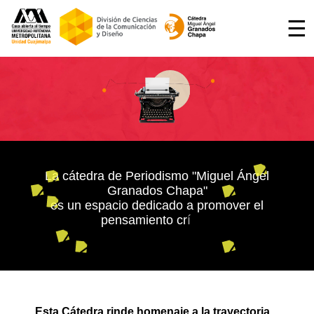
☰
L
a
c
á
t
e
d
r
a
d
e
P
e
r
i
o
d
i
s
m
o
"
M
i
g
u
e
l
Á
n
g
e
l
G
r
a
n
a
d
o
s
C
h
a
p
a
"
e
s
u
n
e
s
p
a
c
i
o
d
e
d
i
c
a
d
o
a
p
r
o
m
o
v
e
r
e
l
p
e
n
s
a
m
i
e
n
t
o
c
r
í
t
i
c
o
,
e
l
p
e
r
Esta Cátedra rinde homenaje a la trayectoria